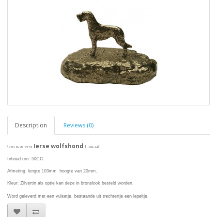
Description
Reviews (0)
Ierse wolfshond
Urn van een
L ovaal.
Inhoud urn: 50CC.
Afmeting: lengte 103mm hoogte van 20mm.
Kleur: Zilvertin als optie kan deze in bronslook besteld worden.
Word geleverd met een vulsetje, bestaande uit trechtertje een lepeltje.