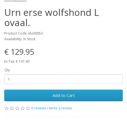
Urn erse wolfshond L
ovaal.
Product Code: klu00053
Availability: In Stock
€ 129.95
Ex Tax: € 107.40
Qty
Add to Cart
0 reviews
/
Write a review