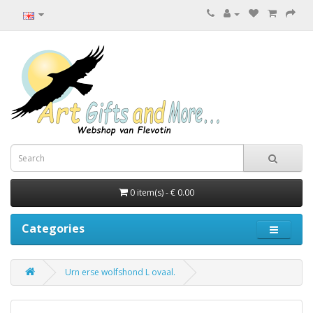
0 item(s) - € 0.00
Categories
Urn erse wolfshond L ovaal.