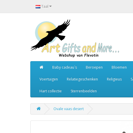
Taal
Baby cadeau`s
Beroepen
Bloemen
Voertuigen
Relatiegeschenken
Religieus
S
Hart collectie
Sterrenbeelden
Ovale vaas desert