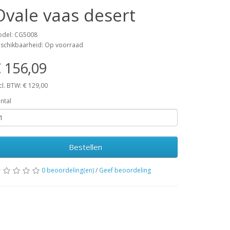
Ovale vaas desert
del: CG5008
schikbaarheid: Op voorraad
 156,09
cl. BTW: € 129,00
ntal
Bestellen
0 beoordeling(en)
/
Geef beoordeling