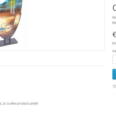
Mo
Be
€
Ex
Aa
 zo is elke product uniek!