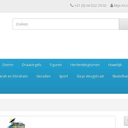
+31 (0) 36 522 29 02
Mijn Acc
Dieren
Draaiorgels
Figuren
Herdenking/urnen
Huwelijk
arah en Abraham
Sieraden
Sport
Sla je vleugels uit
Sleutelha