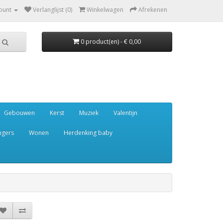
ount
Verlanglijst (0)
Winkelwagen
Afrekenen
0 product(en) - € 0,00
Gebouwen
Kerst
Muziek
Valentijn
ngers
Wonen
Herdenking baby