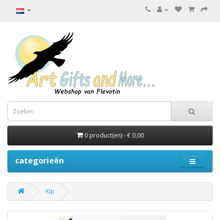
0 product(en) - € 0,00
categorieën
Kip