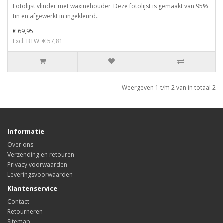
Fotolijst vlinder met waxinehouder. Deze fotolijst is gemaakt van 95%
tin en afgewerkt in ingekleurd..
€ 69,95
Excl. BTW: € 57,81
Weergeven 1 t/m 2 van in totaal 2
Informatie
Over ons
Verzending en retouren
Privacy voorwaarden
Leveringsvoorwaarden
Klantenservice
Contact
Retourneren
Sitemap